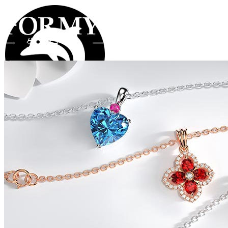
注册
登录
首页
礼物
钻戒
类型
系列
价格
所有礼物
手链
项链
海豚系列
遇见系列
牵手系列
字母系列
2000以下
2000-4000
4000-8000
8000-
对戒
耳坠
戒指
彩宝系列
更多作品
12000
12000以上
真爱定制
弗蒂斯世界
品牌工艺
品牌资讯
实体店
在线客服