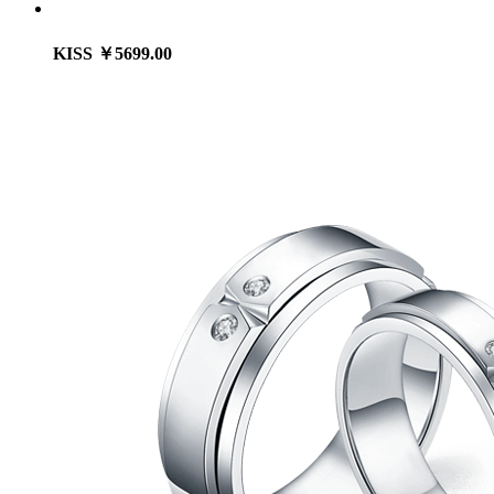
KISS
￥5699.00