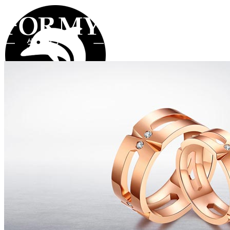
注册
登录
首页
礼物
钻戒
类型
系列
价格
所有礼物
手链
项链
海豚系列
遇见系列
牵手系列
字母系列
2000以下
2000-4000
4000-8000
8000-
对戒
耳坠
戒指
彩宝系列
更多作品
12000
12000以上
真爱定制
弗蒂斯世界
品牌工艺
品牌资讯
实体店
在线客服