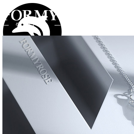
注册
登录
首页
礼物
钻戒
类型
系列
价格
所有礼物
手链
项链
海豚系列
遇见系列
牵手系列
字母系列
2000以下
2000-4000
4000-8000
8000-
对戒
耳坠
戒指
彩宝系列
更多作品
12000
12000以上
真爱定制
弗蒂斯世界
品牌工艺
品牌资讯
实体店
在线客服